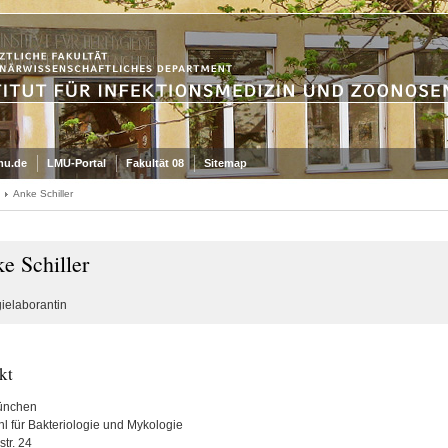
mu.de
LMU-Portal
Fakultät 08
Sitemap
Anke Schiller
e Schiller
ielaborantin
kt
ünchen
hl für Bakteriologie und Mykologie
tr. 24