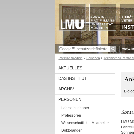
www.l
Infektionsmedizin
Personen
Technisches Personal
AKTUELLES
Ank
DAS INSTITUT
ARCHIV
Biolog
PERSONEN
Lehrstuhlinhaber
Konta
Professoren
LMU M
Wissenschaftliche Mitarbeiter
Lehrstu
Doktoranden
Sonnens